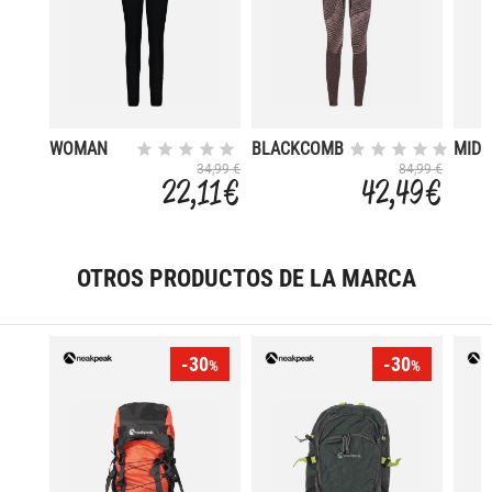
WOMAN
BLACKCOMB
MIDW
LONG
ECO
STRE
34,99 €
84,99 €
22,11 €
42,49 €
PANT
TIGH
OTROS PRODUCTOS DE LA MARCA
-30
-30
%
%