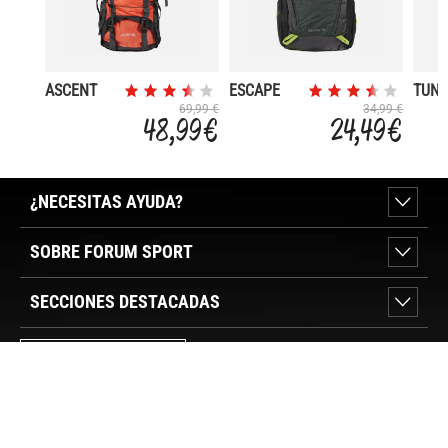
ASCENT
ESCAPE
TUN
60L
30L
ADUL
69,99 €
34,99 €
48,99 €
24,49 €
REC
¿NECESITAS AYUDA?
SOBRE FORUM SPORT
SECCIONES DESTACADAS
VER TIENDAS
SÍGUENOS