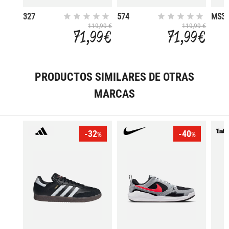
327
574
MS3
119,99 €
119,99 €
71,99 €
71,99 €
PRODUCTOS SIMILARES DE OTRAS
MARCAS
-32
-40
%
%