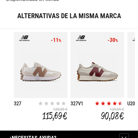
ALTERNATIVAS DE LA MISMA MARCA
-11
-30
%
%
327
327V1
U200
129,99 €
129,99 €
115,69 €
90,08 €
¿NECESITAS AYUDA?