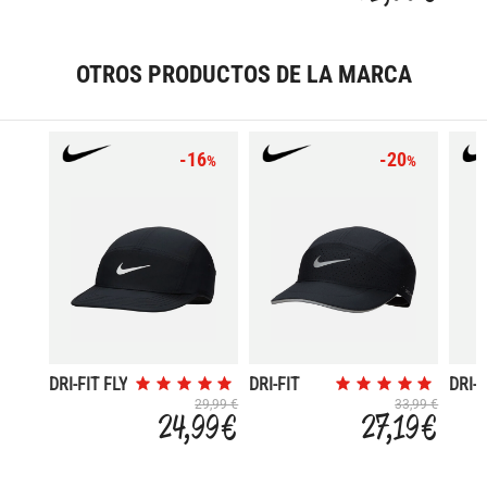
OTROS PRODUCTOS DE LA MARCA
-16
-20
%
%
DRI-FIT FLY
DRI-FIT
DRI-F
ADV FLY
ADV 
29,99 €
33,99 €
24,99 €
27,19 €