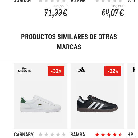
JORDAN
V5 RNR
V5 R
CMFT ERA
119,99 €
89,99 €
71,99 €
64,07 €
PRODUCTOS SIMILARES DE OTRAS
MARCAS
-32
-32
%
%
CARNABY
SAMBA
HP A