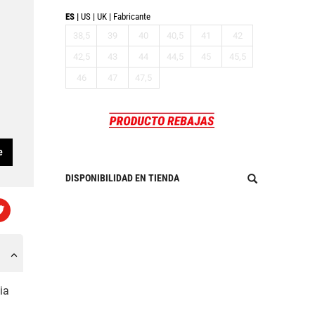
ES
US
UK
Fabricante
38,5
39
40
40,5
41
42
42,5
43
44
44,5
45
45,5
46
47
47,5
e
DISPONIBILIDAD EN TIENDA
ia