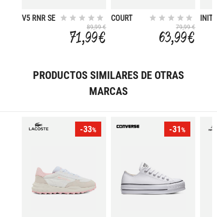
V5 RNR SE
COURT
INIT
VISION
89,99 €
79,99 €
71,99 €
63,99 €
LOW
PRODUCTOS SIMILARES DE OTRAS
MARCAS
-33
-31
%
%