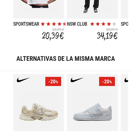
SPORTSWEAR
NSW CLUB
SPO
ESSENTIAL
FLC MR
TECH
33,99 €
56,99 €
20,39 €
34,19 €
PANT OS
WIN
ALTERNATIVAS DE LA MISMA MARCA
-20
-20
%
%