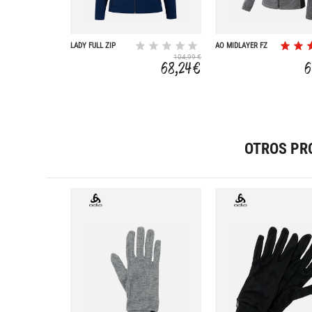
LADY FULL ZIP
AO MIDLAYER FZ
104,99 €
68,24 €
6
OTROS PR