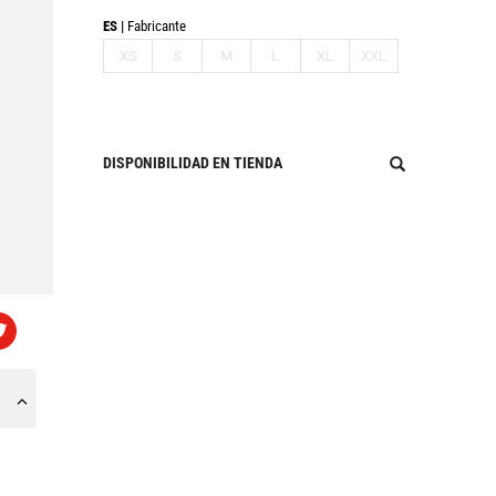
ES
Fabricante
XS
S
M
L
XL
XXL
DISPONIBILIDAD EN TIENDA