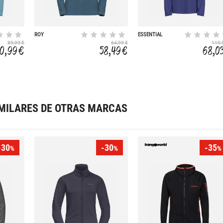
ROY
ESSENTIAL
WINDBREAKER
89,99 €
64,99 €
119,
0,99 €
58,49 €
68,0
MILARES DE OTRAS MARCAS
-30
-30
-35
%
%
%