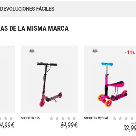
 DEVOLUCIONES FÁCILES
VAS DE LA MISMA MARCA
-11
%
SCOOTER 125
SCOOTER W/SEAT
W/WHEELS
SPECIAL EDITION
84,99 €
84,99 €
59,
LIGHTS&BRAKE
52,9
CAMU