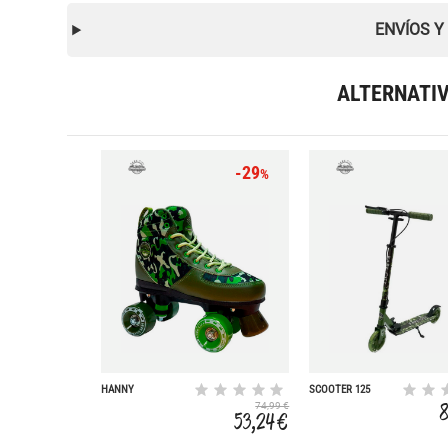
ENVÍOS Y
ALTERNATI
-29
%
HANNY
SCOOTER 125
W/WHEELS
74,99 €
LIGHTS&BRAKE
53,24 €
CAMU