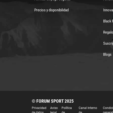
Precios y disponibilidad
Innova
Black 
Regalo
Suscri
Blogs
© FORUM SPORT 2025
Privacidad
Aviso
Política
Canal Interno
Condic
de datos
legal
de
de
genera