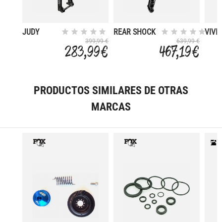
JUDY
REAR SHOCK
VIVID
SILVER TK
SUPERD.THRU
R2C
399,99 €
639,99 €
283,99 €
467,19 €
REMOTO
SHAFT
222X
27.5 100
RCT230X57.5
SOLO AIR
PRODUCTOS SIMILARES DE OTRAS
MARCAS