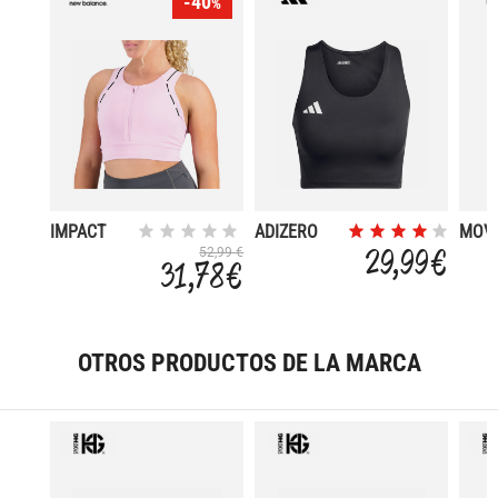
-40
%
IMPACT
ADIZERO
MOV
RUN AT
ESSENTIALS
29,99 €
52,99 €
31,78 €
OTROS PRODUCTOS DE LA MARCA