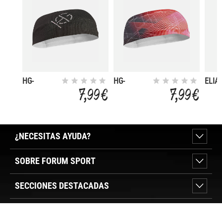
HG-
HG-
ELIA
GROOVE
GROOVE
7,99 €
7,99 €
PRINTED
PRINTED
HEADBAND
HEADBAND
¿NECESITAS AYUDA?
SOBRE FORUM SPORT
SECCIONES DESTACADAS
VER TIENDAS