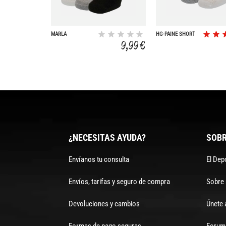
MARLA
HG-PAINE SHORT
SOCKS PACK OF 3
9,99 €
P
¿NECESITAS AYUDA?
SOBR
Envíanos tu consulta
El Dep
Envíos, tarifas y seguro de compra
Sobre
Devoluciones y cambios
Únete 
Formas de pago seguras
Forum 