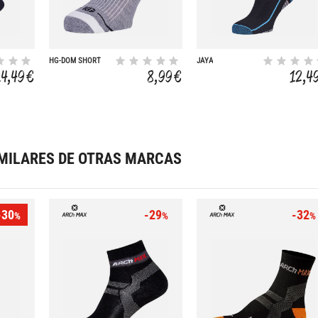
HG-DOM SHORT
JAYA
SOCKS
14,49 €
8,99 €
12,4
MILARES DE OTRAS MARCAS
-30
-29
-32
%
%
%