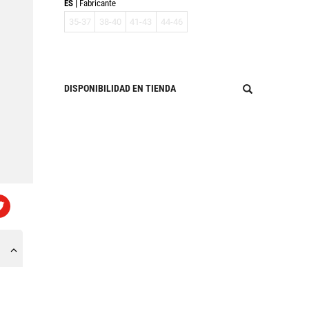
ES
Fabricante
35-37
38-40
41-43
44-46
DISPONIBILIDAD EN TIENDA