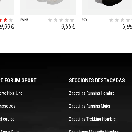
PAINE
ROY
9,99 €
9,99 €
9,9
E FORUM SPORT
SECCIONES DESTACADAS
orte Nos_Une
Zapatillas Running Hombre
 nosotros
Zapatillas Running Mujer
al equipo
Zapatillas Trekking Hombre
Sport Club
Pantalones Montaña Hombre