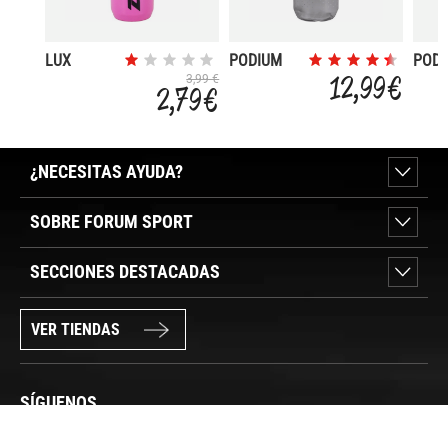
LUX
PODIUM
POD
2020 0.6L
24OZ
12,99 €
3,99 €
2,79 €
¿NECESITAS AYUDA?
SOBRE FORUM SPORT
SECCIONES DESTACADAS
VER TIENDAS
SÍGUENOS