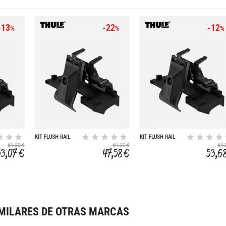
-13
-22
-12
%
%
%
KIT FLUSH RAIL
KIT FLUSH RAIL
186001
186003
61,00 €
61,00 €
61,
53,07 €
47,58 €
53,6
MILARES DE OTRAS MARCAS