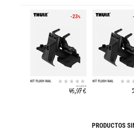
-23
%
KIT FLUSH RAIL
KIT FLUSH RAIL
186012
186014
61,00 €
46,97 €
PRODUCTOS SI