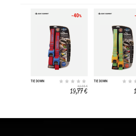
-40
%
TIE DOWN
TIE DOWN
SILICONE 5
SILICONE
32,95 €
19,77 €