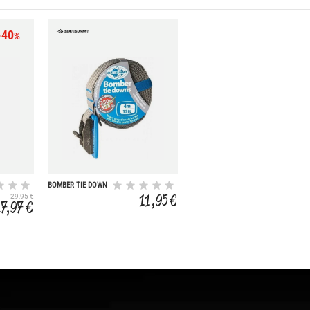
-40
%
BOMBER TIE DOWN
4
11,95 €
29,95 €
17,97 €