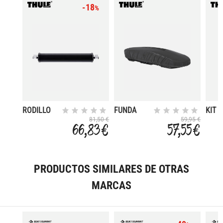
-18
%
RODILLO
FUNDA
KIT 
CARGA
PARKING
RAIL
81,50 €
59,95 €
66,83 €
57,55 €
ROLLER
CAJA
1860
336
PRODUCTOS SIMILARES DE OTRAS
MARCAS