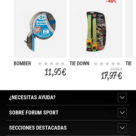
-40
%
BOMBER
TIE DOWN
TIE 
TIE DOWN
SILICONE
SILI
11,95 €
29,95 €
17,97 €
4
¿NECESITAS AYUDA?
SOBRE FORUM SPORT
SECCIONES DESTACADAS