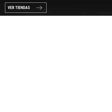
VER TIENDAS
SÍGUENOS
PAGO SEGURO
© FORUM SPORT 2025
Privacidad de datos
Aviso legal
Política de cookies
Canal Interno de Información
Condiciones generales