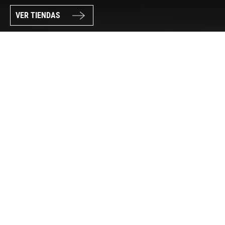
VER TIENDAS
SÍGUENOS
PAGO SEGURO
© FORUM SPORT 2025
Privacidad de datos
Aviso legal
Política de cookies
Canal Interno de Información
Condiciones generales