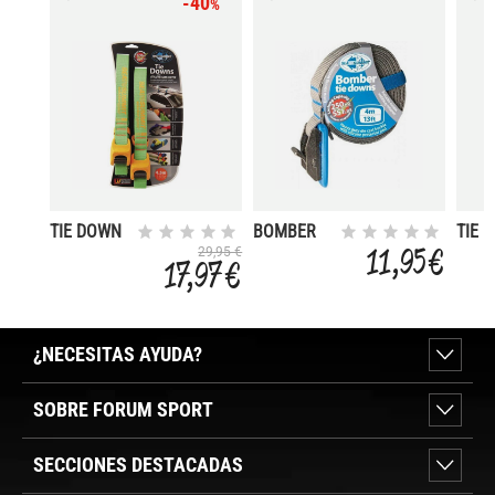
-40
%
TIE DOWN
BOMBER
TIE 
SILICONE
TIE DOWN
SILI
11,95 €
29,95 €
17,97 €
4
¿NECESITAS AYUDA?
SOBRE FORUM SPORT
SECCIONES DESTACADAS