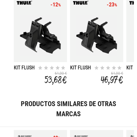
-12
-23
%
%
KIT FLUSH
KIT FLUSH
KIT 
RAIL
RAIL
RAIL
61,00 €
61,00 €
53,68 €
46,97 €
186003
186012
1860
PRODUCTOS SIMILARES DE OTRAS
MARCAS