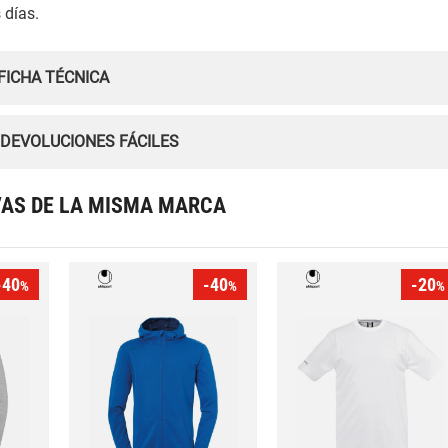
 días.
FICHA TÉCNICA
 DEVOLUCIONES FÁCILES
VAS DE LA MISMA MARCA
-40
-40
-20
%
%
%