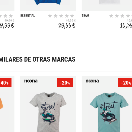
ESSENTIAL
TEAM
49,99 €
49,99 €
12,
9,99 €
29,99 €
10,3
MILARES DE OTRAS MARCAS
-40
-20
-20
%
%
%