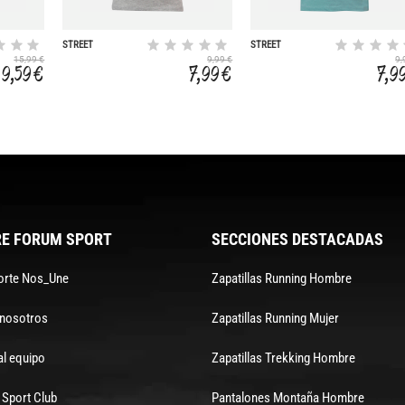
STREET
STREET
15,99 €
9,99 €
9,
9,59 €
7,99 €
7,9
E FORUM SPORT
SECCIONES DESTACADAS
orte Nos_Une
Zapatillas Running Hombre
 nosotros
Zapatillas Running Mujer
al equipo
Zapatillas Trekking Hombre
Sport Club
Pantalones Montaña Hombre