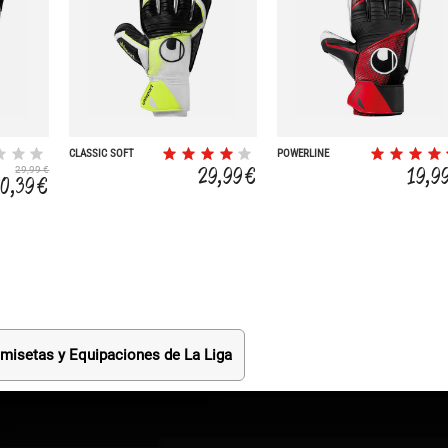
CLASSIC SOFT
POWERLINE
ADVANCED
STARTER SOFT
29,99 €
19,9
29,99 €
JUNIOR
20,39 €
misetas y Equipaciones de La Liga