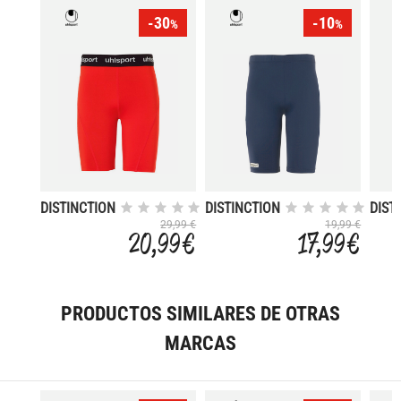
-30
-10
%
%
DISTINCTION
DISTINCTION
DIST
PRO
COLORS
COL
29,99 €
19,99 €
20,99 €
17,99 €
PRODUCTOS SIMILARES DE OTRAS
MARCAS