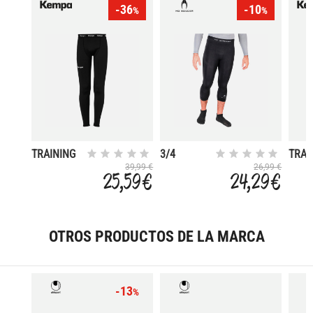
-36
-10
%
%
TRAINING
3/4
TRAI
PERFORM
39,99 €
26,99 €
25,59 €
24,29 €
OTROS PRODUCTOS DE LA MARCA
-13
%