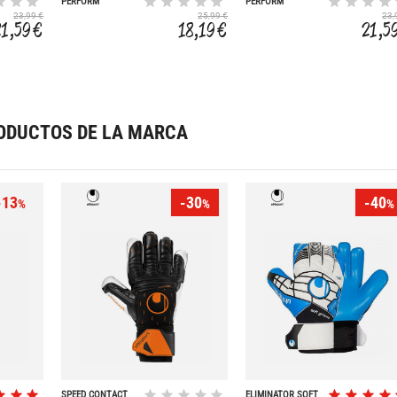
PERFORM
PERFORM
23,99 €
25,99 €
23,
21,59 €
18,19 €
21,5
ODUCTOS DE LA MARCA
-13
-30
-40
%
%
%
SPEED CONTACT
ELIMINATOR SOFT