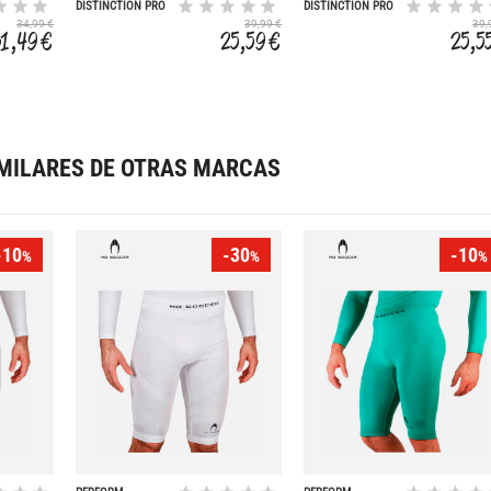
DISTINCTION PRO
DISTINCTION PRO
34,99 €
39,99 €
39,
31,49 €
25,59 €
25,5
MILARES DE OTRAS MARCAS
-10
-30
-10
%
%
%