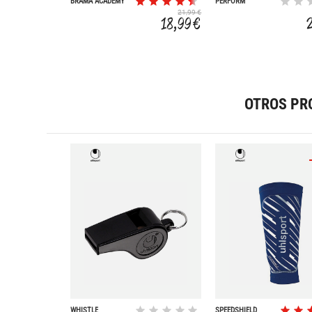
BRAMA ACADEMY
PERFORM
21,99 €
18,99 €
OTROS PR
WHISTLE
SPEEDSHIELD