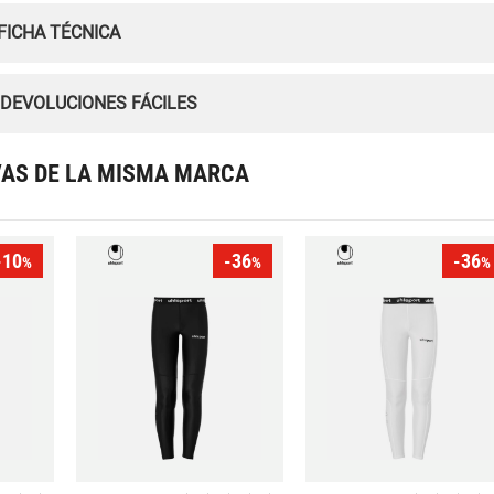
FICHA TÉCNICA
 DEVOLUCIONES FÁCILES
VAS DE LA MISMA MARCA
-10
-36
-36
%
%
%