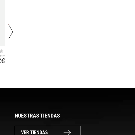
SADDLE BAG 18L
AQUA FRONT
99 €
56,99 €
139,99 €
2 €
37,79 €
84,41 €
NUESTRAS TIENDAS
VER TIENDAS