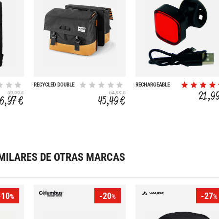
RECYCLED DOUBLE
RECHARGEABLE
BICYCLE BAG 40L
HIGH POWER
21,9
59,99 €
64,99 €
6,97 €
45,49 €
MILARES DE OTRAS MARCAS
-10
-20
-27
%
%
%