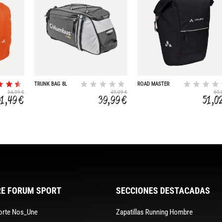
TRUNK BAG 8L
ROAD MASTER
ROLL-IT
34,99 €
49,99 €
69,
31,49 €
39,99 €
51,0
E FORUM SPORT
SECCIONES DESTACADAS
orte Nos_Une
Zapatillas Running Hombre