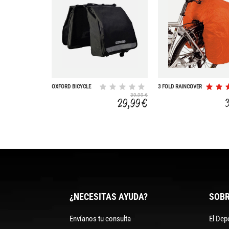
OXFORD BICYCLE
3 FOLD RAINCOVER
BAG C-SERIES
39,99 €
29,99 €
¿NECESITAS AYUDA?
SOBR
Envíanos tu consulta
El Dep