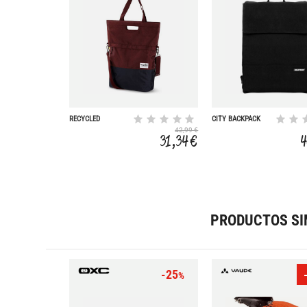
RECYCLED
CITY BACKPACK
SHOPPER BICYCLE
15L
42,99 €
BAG 20L
31,34 €
4
PRODUCTOS SI
-25
%