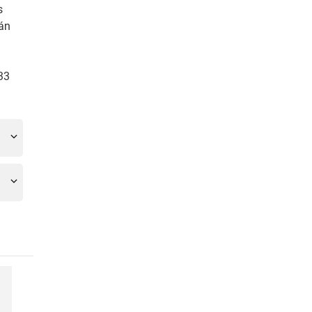
s
tán
33
-28
-23
%
%