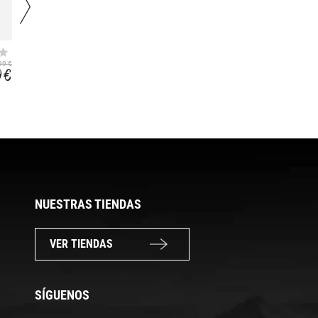
SOPORTE GPS CON
LUZ ULTRATORCH
LUZ INTEGRADA
CUBE SET LED 25
45,99 €
99 €
45,99 €
400 LUMENS
LM
9 €
36,33 €
NUESTRAS TIENDAS
VER TIENDAS
SÍGUENOS