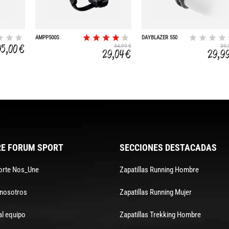
AMPP500S
DAYBLAZER 550
95,00 €
34,99 €
39,
29,04 €
29,9
E FORUM SPORT
SECCIONES DESTACADAS
orte Nos_Une
Zapatillas Running Hombre
 nosotros
Zapatillas Running Mujer
al equipo
Zapatillas Trekking Hombre