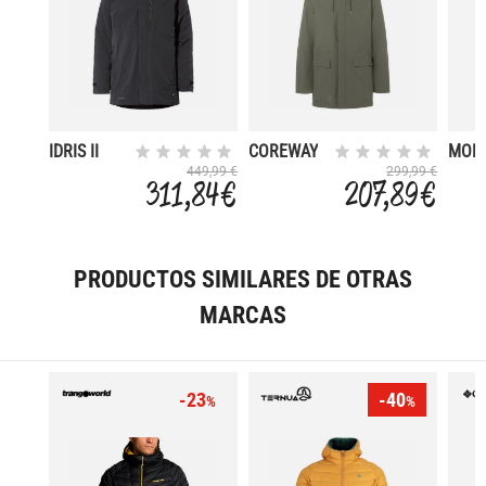
IDRIS II
COREWAY
MON
449,99 €
299,99 €
311,84 €
207,89 €
PRODUCTOS SIMILARES DE OTRAS
MARCAS
-23
-40
%
%