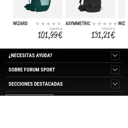
WIZARD
ASYMMETRIC
WIZA
22+4
42+8
24+4
149,99 €
199,99 €
101,99 €
131,21 €
MUJER
¿NECESITAS AYUDA?
SOBRE FORUM SPORT
SECCIONES DESTACADAS
VER TIENDAS
SÍGUENOS