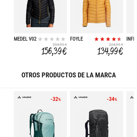
MEDEL V02
FOYLE
INFI
FMW
SUM
204,99 €
224,99 €
156,39 €
134,99 €
OTROS PRODUCTOS DE LA MARCA
-32
-34
%
%