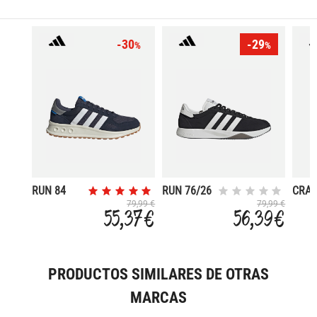
-30
-29
%
%
RUN 84
RUN 76/26
CRA
2000
79,99 €
79,99 €
55,37 €
56,39 €
PRODUCTOS SIMILARES DE OTRAS
MARCAS