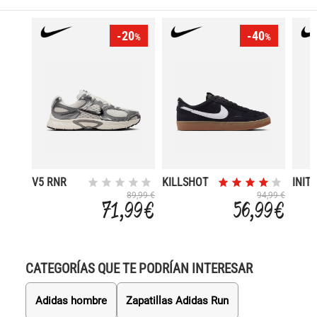
-20
-40
%
%
V5 RNR
KILLSHOT
INIT
2
89,99 €
94,99 €
71,99 €
56,99 €
CATEGORÍAS QUE TE PODRÍAN INTERESAR
Adidas hombre
Zapatillas Adidas Run