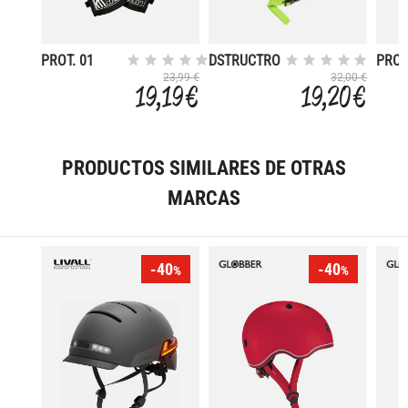
PROT. 01
DSTRUCTRO
PROT
GUANTE
SET
23,99 €
32,00 €
19,19 €
19,20 €
C/MUEQUERA
PROT
SR NEW
SR U
PRODUCTOS SIMILARES DE OTRAS
MARCAS
-40
-40
%
%