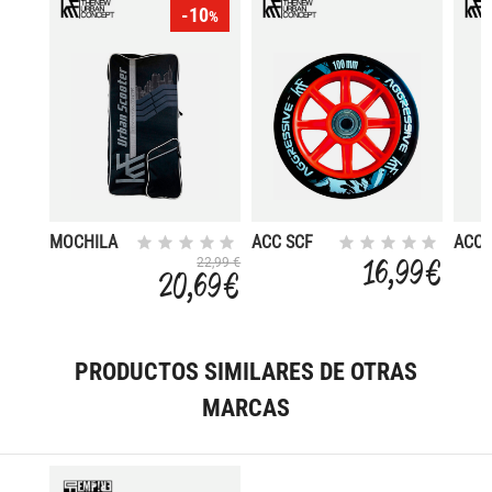
-10
%
MOCHILA
ACC SCF
ACC 
URBAN
RUEDAS
RUE
16,99 €
22,99 €
20,69 €
CITY
100-88A
110-
SCOOTER
AGR
AGR.
145/180
2UD+ROD
C/R 
PRODUCTOS SIMILARES DE OTRAS
MARCAS