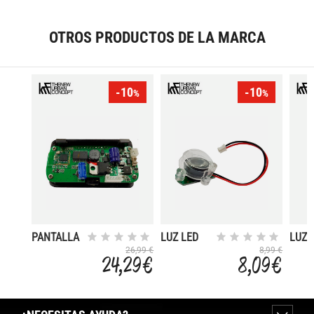
OTROS PRODUCTOS DE LA MARCA
-10
-10
%
%
PANTALLA
LUZ LED
LUZ
CON APP Y
FRONTAL
TRAS
26,99 €
8,99 €
24,29 €
8,09 €
PUERTO
5V 15W
CON
USB
SCOOTER
SOP
SCOOTER
R250
SCO
R250
R250