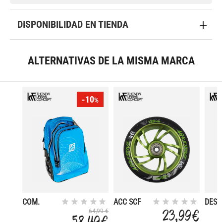
DISPONIBILIDAD EN TIENDA
ALTERNATIVAS DE LA MISMA MARCA
-10
%
COM.
ACC SCF
DES 
TROLLEY
RUEDA
SCF 
23,99 €
64,99 €
58,49 €
120-88A
100-