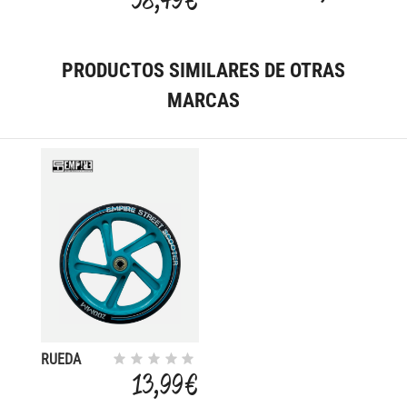
AGR. ALU
AGR.
C/R TEAM
PRODUCTOS SIMILARES DE OTRAS
MARCAS
RUEDA
SCOOTER
13,99 €
C/R
200MM