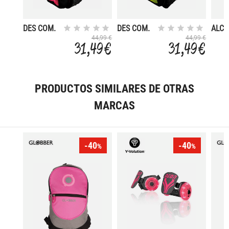
DES COM.
DES COM.
ALCA
MOCHILA
MOCHILA
44,99 €
44,99 €
31,49 €
31,49 €
NEW YORK
NEW YORK
PRODUCTOS SIMILARES DE OTRAS
MARCAS
-40
-40
%
%