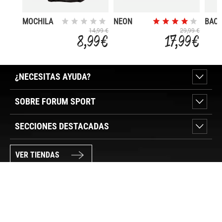
MOCHILA
NEON
BAC
PARA
STREET
JUNI
14,99 €
29,99 €
8,99 €
17,99 €
PATINETE Y
ROLLERS
BICI
¿NECESITAS AYUDA?
SOBRE FORUM SPORT
SECCIONES DESTACADAS
VER TIENDAS
SÍGUENOS