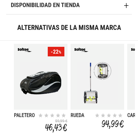
DISPONIBILIDAD EN TIENDA
ALTERNATIVAS DE LA MISMA MARCA
-22
%
PALETERO
RUEDA
CAR
CARBURO
RECOGE
PORT
94,99 €
59,99 €
46,43 €
PELOTAS
80U