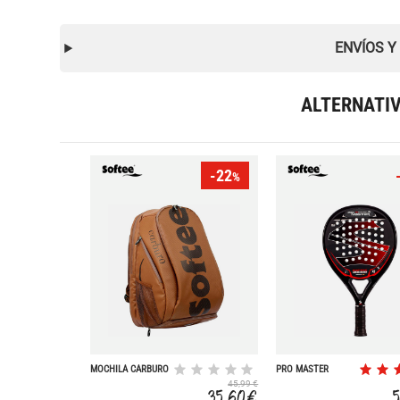
ENVÍOS Y
ALTERNATI
-22
%
MOCHILA CARBURO
PRO MASTER
EVORUTION RED
45,99 €
35,60 €