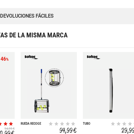
 DEVOLUCIONES FÁCILES
VAS DE LA MISMA MARCA
-46
%
RUEDA RECOGE
TUBO
PELOTAS
RECOGEPELOTAS
94,99 €
29,9
94,99 €
21U
50,99 €