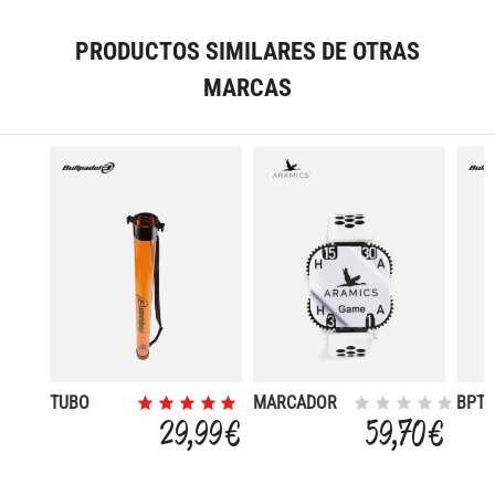
PRODUCTOS SIMILARES DE OTRAS
MARCAS
TUBO
MARCADOR
BPT
PELOTAS
DE MUECA
29,99 €
59,70 €
TENIS/PADEL