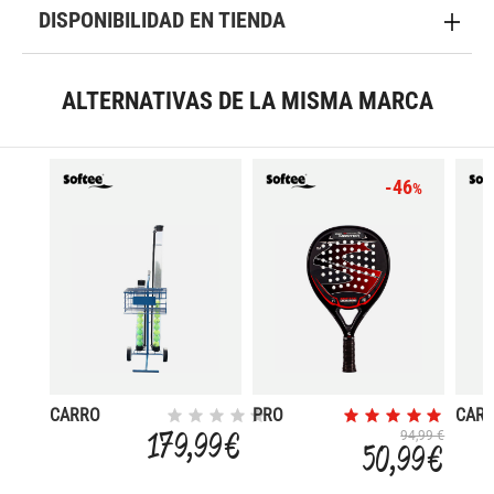
DISPONIBILIDAD EN TIENDA
ALTERNATIVAS DE LA MISMA MARCA
-46
%
CARRO
PRO
CAR
PORTAPELOTAS
MASTER
PORT
179,99 €
94,99 €
50,99 €
80U
EVORUTION
80U
RED