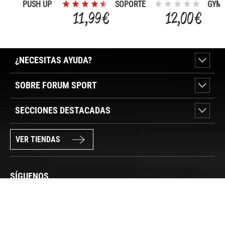
PUSH UP
SOPORTE
GYM 
BAR
DE
11,99 €
12,00 €
FLEXIONES
¿NECESITAS AYUDA?
SOBRE FORUM SPORT
SECCIONES DESTACADAS
VER TIENDAS
SÍGUENOS