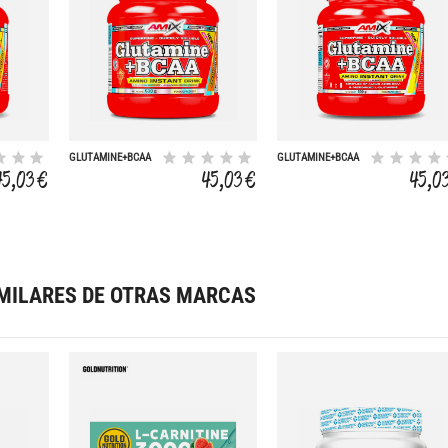
GLUTAMINE+BCAA
GLUTAMINE+BCAA
530 GR NARANJA
530 GR
45,03 €
45,03 €
45,0
MILARES DE OTRAS MARCAS