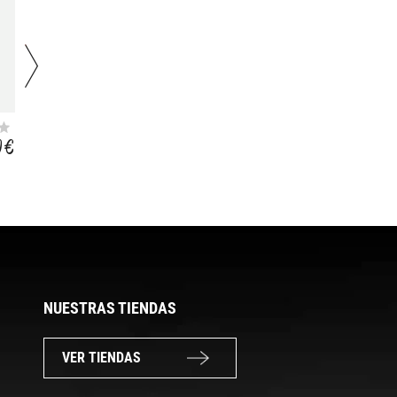
L-CARNITINA
L CARNITINE
105CAP
TARTRATE
0 €
36,33 €
23,90 €
CARNIPURE
100CAPS
NUESTRAS TIENDAS
VER TIENDAS