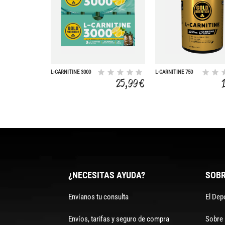
L-CARNITINE 3000
L-CARNITINE 750
MG LEMON - 20
MG - 60 CAPS
25,99 €
VIALS
¿NECESITAS AYUDA?
SOBR
Envíanos tu consulta
El Dep
Envíos, tarifas y seguro de compra
Sobre