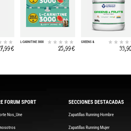
L-CARNITINE 3000
GREENS &
MG WATERMELON -
17,99 €
25,99 €
33,9
20 UNIDOSES
E FORUM SPORT
SECCIONES DESTACADAS
orte Nos_Une
Zapatillas Running Hombre
 nosotros
Zapatillas Running Mujer