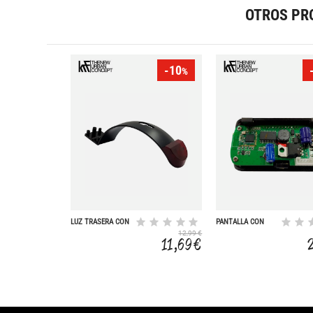
OTROS PR
-10
%
LUZ TRASERA CON
PANTALLA CON
SOPORTE
APP Y PUERTO USB
12,99 €
SCOOTER R250
SCOOTER R250
11,69 €