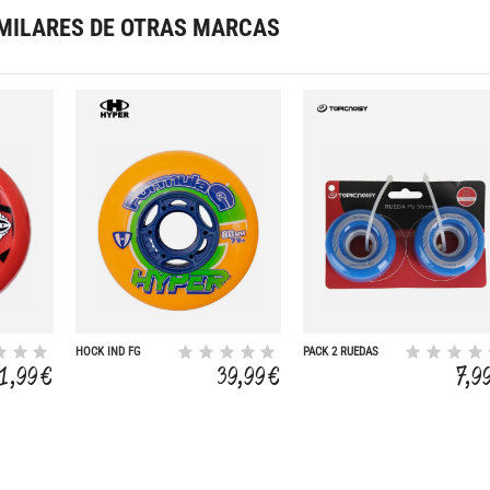
MILARES DE OTRAS MARCAS
HOCK IND FG
PACK 2 RUEDAS
ERA80-76A 4UD
58MM ROLLER
31,99 €
39,99 €
7,9