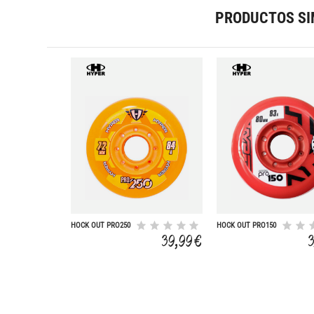
PRODUCTOS SI
HOCK OUT PRO250
HOCK OUT PRO150
72-84A 4UD
80-83A 4UD
39,99 €