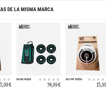
VAS DE LA MISMA MARCA
INLINE RUEDA
ACC PAT RUEDA
80MM-85A
SPOTLIGHT LED 80-
15,99 €
34,99 €
15,9
MAXLINE+G 4UD
85A 2U