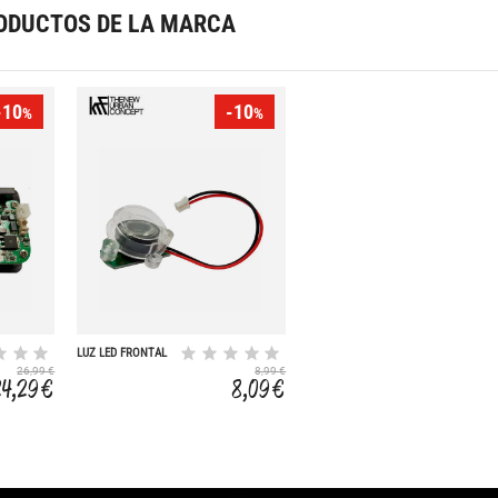
ODUCTOS DE LA MARCA
-10
-10
%
%
LUZ LED FRONTAL
5V 15W SCOOTER
26,99 €
8,99 €
R250
24,29 €
8,09 €