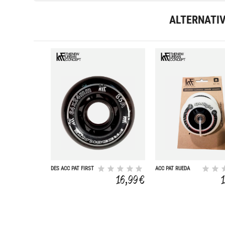
ALTERNATI
DES ACC PAT FIRST
ACC PAT RUEDA
RUEDA 64MM S/R
SPOTLIGHT LED 80-
16,99 €
4UD
85A 2U