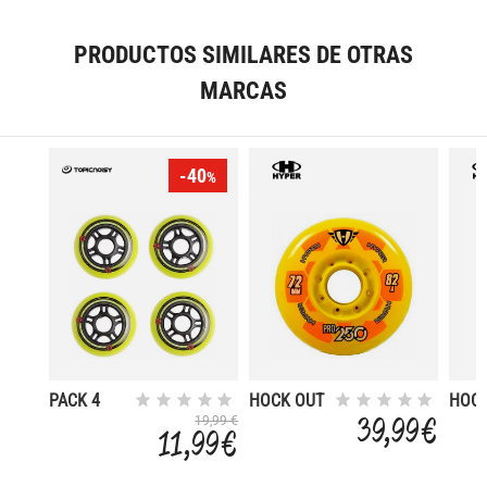
4UD
4UD
4UD
PRODUCTOS SIMILARES DE OTRAS
MARCAS
-40
%
PACK 4
HOCK OUT
HOCK
RUEDAS
PRO250
PRO2
39,99 €
19,99 €
11,99 €
80X24 MM
72-82A
72-8
82A
4UD
4UD