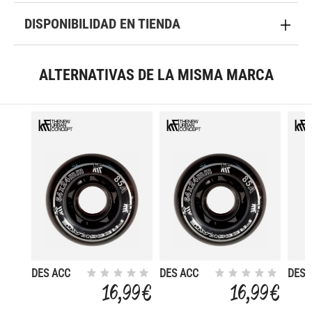
DISPONIBILIDAD EN TIENDA
ALTERNATIVAS DE LA MISMA MARCA
DES ACC
DES ACC
DES 
PAT FIRST
PAT FIRST
PAT 
16,99 €
16,99 €
RUEDA
RUEDA
RUE
64MM S/R
72MM S/R
70MM