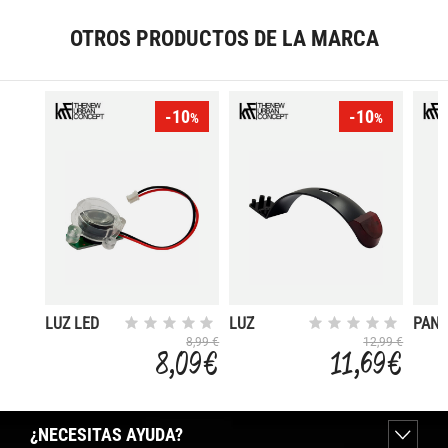
OTROS PRODUCTOS DE LA MARCA
-10
-10
%
%
LUZ LED
LUZ
PANT
FRONTAL
TRASERA
CON 
8,99 €
12,99 €
8,09 €
11,69 €
5V 15W
CON
PUER
SCOOTER
SOPORTE
USB
R250
SCOOTER
SCO
R250
R250
¿NECESITAS AYUDA?