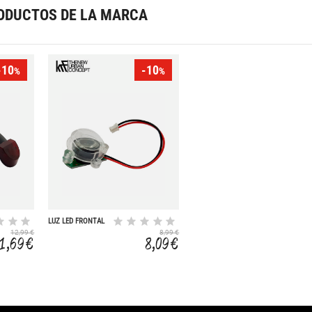
ODUCTOS DE LA MARCA
-10
-10
%
%
LUZ LED FRONTAL
5V 15W SCOOTER
12,99 €
8,99 €
R250
11,69 €
8,09 €