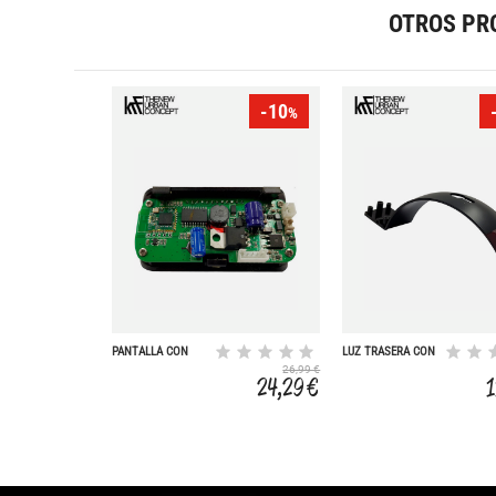
OTROS PR
-10
%
PANTALLA CON
LUZ TRASERA CON
APP Y PUERTO USB
SOPORTE
26,99 €
SCOOTER R250
SCOOTER R250
24,29 €