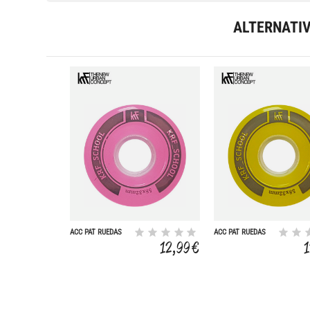
ALTERNATI
ACC PAT RUEDAS
ACC PAT RUEDAS
SCHOOL PUC
SCHOOL PUC
12,99 €
58X32MM 2UD
58X32MM AM 2UD