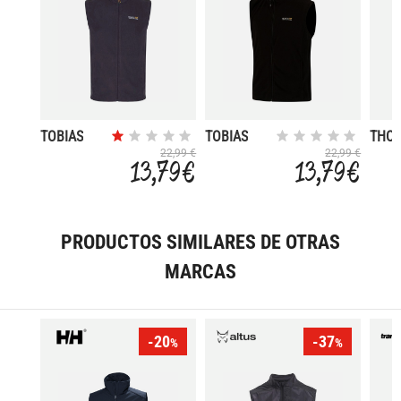
TOBIAS
TOBIAS
THO
22,99 €
22,99 €
13,79 €
13,79 €
PRODUCTOS SIMILARES DE OTRAS
MARCAS
-20
-37
%
%