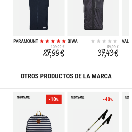
PARAMOUNT
BIWA
VALV
SOFTSHELL
109,99 €
59,99 €
87,99 €
37,43 €
OTROS PRODUCTOS DE LA MARCA
-10
-40
%
%